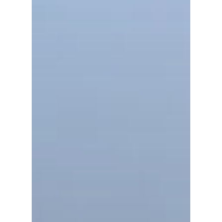
Wellcome To KNTC
Главная
Услуги
Новости
Информация
Контакты
Русский
English
한국어