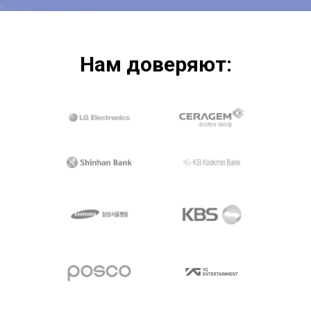
Контакты
Нам доверяют:
Русский
English
한국어
Русский