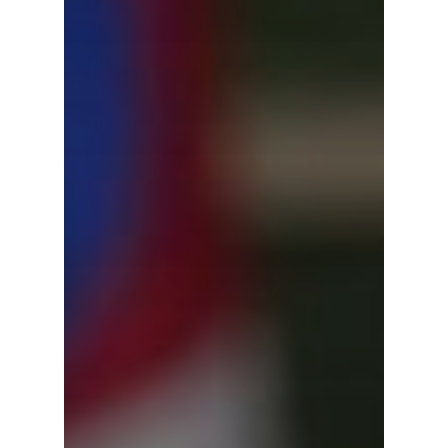
Wellcome To KNTC
Главная
Услуги
Новости
Информация
Контакты
Русский
English
한국어