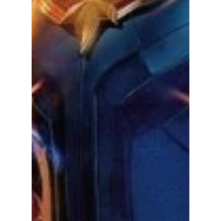
Wellcome To KNTC
Главная
Услуги
Новости
Информация
Контакты
Русский
English
한국어