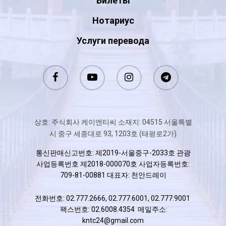
Билеты
Нотариус
Услуги перевода
상호: 주식회사 케이엔티씨 소재지: 04515 서울특별
시 중구 세종대로 93, 1203호 (태평로2가)
통신판매신고번호: 제2019-서울중구-2033호 관광
사업등록번호 제2018-000070호 사업자등록번호:
709-81-00881 대표자: 천안드레이
전화번호: 02.777.2666, 02.777.6001, 02.777.9001
팩스번호: 02.6008.4354 메일주소:
kntc24@gmail.com